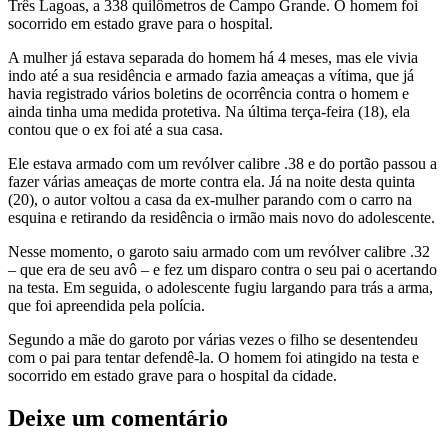
Três Lagoas, a 338 quilômetros de Campo Grande. O homem foi
socorrido em estado grave para o hospital.
A mulher já estava separada do homem há 4 meses, mas ele vivia
indo até a sua residência e armado fazia ameaças a vítima, que já
havia registrado vários boletins de ocorrência contra o homem e
ainda tinha uma medida protetiva. Na última terça-feira (18), ela
contou que o ex foi até a sua casa.
Ele estava armado com um revólver calibre .38 e do portão passou a
fazer várias ameaças de morte contra ela. Já na noite desta quinta
(20), o autor voltou a casa da ex-mulher parando com o carro na
esquina e retirando da residência o irmão mais novo do adolescente.
Nesse momento, o garoto saiu armado com um revólver calibre .32
– que era de seu avô – e fez um disparo contra o seu pai o acertando
na testa. Em seguida, o adolescente fugiu largando para trás a arma,
que foi apreendida pela polícia.
Segundo a mãe do garoto por várias vezes o filho se desentendeu
com o pai para tentar defendê-la. O homem foi atingido na testa e
socorrido em estado grave para o hospital da cidade.
Deixe um comentário