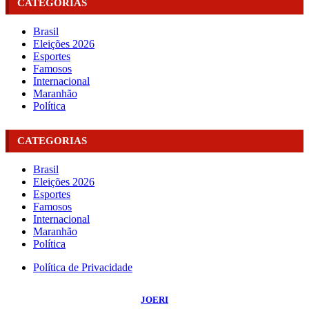
CATEGORIAS
Brasil
Eleições 2026
Esportes
Famosos
Internacional
Maranhão
Política
CATEGORIAS
Brasil
Eleições 2026
Esportes
Famosos
Internacional
Maranhão
Política
Política de Privacidade
©
2026
Portal NBO News
- Todos os Direitos Reservados | Desenvolvido Por:
JOERI