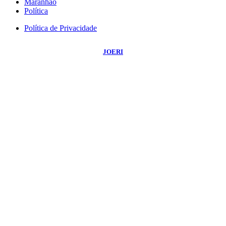
Maranhão
Política
Política de Privacidade
©
2026
Portal NBO News
- Todos os Direitos Reservados | Desenvolvido Por:
JOERI