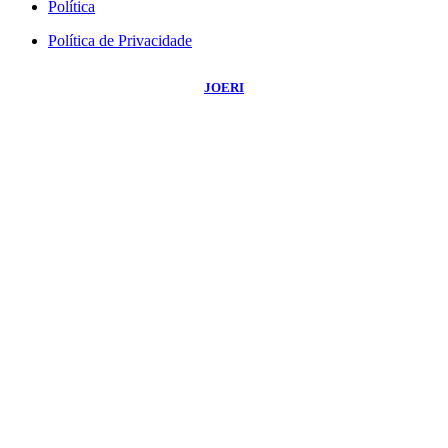
Política
Política de Privacidade
©
2026
Portal NBO News
- Todos os Direitos Reservados | Desenvolvido Por:
JOERI