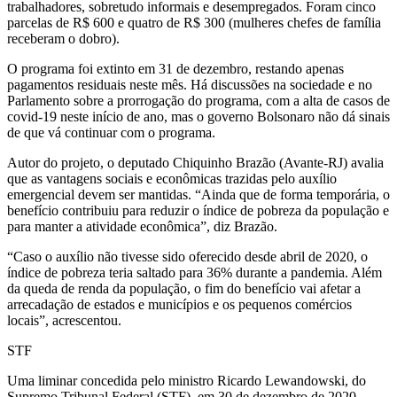
trabalhadores, sobretudo informais e desempregados. Foram cinco
parcelas de R$ 600 e quatro de R$ 300 (mulheres chefes de família
receberam o dobro).
O programa foi extinto em 31 de dezembro, restando apenas
pagamentos residuais neste mês. Há discussões na sociedade e no
Parlamento sobre a prorrogação do programa, com a alta de casos de
covid-19 neste início de ano, mas o governo Bolsonaro não dá sinais
de que vá continuar com o programa.
Autor do projeto, o deputado Chiquinho Brazão (Avante-RJ) avalia
que as vantagens sociais e econômicas trazidas pelo auxílio
emergencial devem ser mantidas. “Ainda que de forma temporária, o
benefício contribuiu para reduzir o índice de pobreza da população e
para manter a atividade econômica”, diz Brazão.
“Caso o auxílio não tivesse sido oferecido desde abril de 2020, o
índice de pobreza teria saltado para 36% durante a pandemia. Além
da queda de renda da população, o fim do benefício vai afetar a
arrecadação de estados e municípios e os pequenos comércios
locais”, acrescentou.
STF
Uma liminar concedida pelo ministro Ricardo Lewandowski, do
Supremo Tribunal Federal (STF), em 30 de dezembro de 2020,