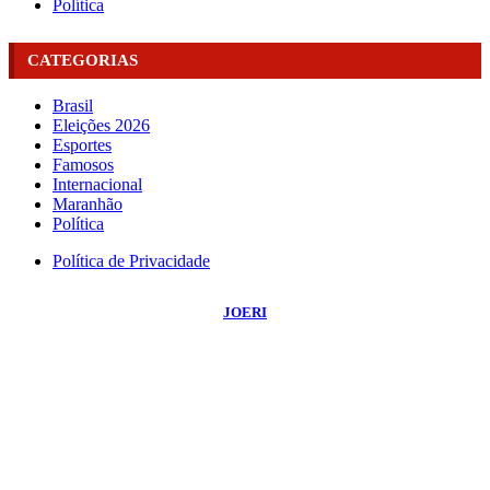
Política
CATEGORIAS
Brasil
Eleições 2026
Esportes
Famosos
Internacional
Maranhão
Política
Política de Privacidade
©
2026
Portal NBO News
- Todos os Direitos Reservados | Desenvolvido Por:
JOERI