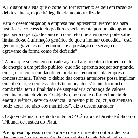
A Equatorial alega que o corte no fornecimento se deu em razão de
débitos atuais, e que há legalidade no ato realizado.
Para o desembargador, a empresa não apresentou elementos para
justificar a concessão do pedido especialmente porque não apontou
qual seria o perigo de dano em concreto que a empresa pode sofrer,
limitando-se à afirmação genérica de que a liminar concedida “está
gerando grave lesão à economia e a prestação de serviço da
agravante da forma como foi deferida”.
“Ainda que se leve em consideração tal argumento, o fornecimento
de energia a um prédio público, que não aparenta sequer ser grande,
em si, não tem o condão de gerar dano à economia da empresa
concessionária. Talvez, o débito das contas anteriores possa implicar
em tal efeito, e nem essa decisão, nem a decisão interlocutória
combatida, tem a finalidade de suspender a cobrança de valores
eventualmente devidos. O objetivo, por ora, é o fornecimento de
energia elétrica, serviço essencial, a prédio público, cuja suspensão
pode gerar prejuízo aos munícipes”, diz o desembargador.
O agravo de instrumento tramita na 5ª Câmara de Direito Público do
Tribunal de Justiça do Piauí.
A empresa ingressou com agravo de instrumento contra a decisão
dada em ação de obrigação de fazer ajuizada pelo Município de