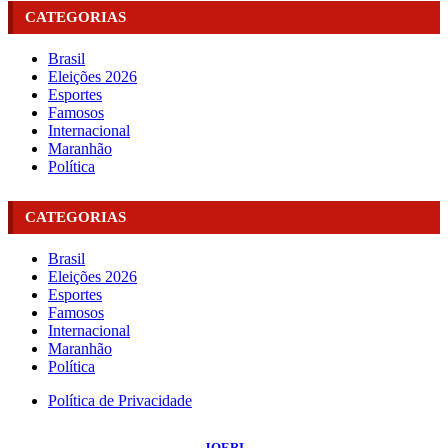
CATEGORIAS
Brasil
Eleições 2026
Esportes
Famosos
Internacional
Maranhão
Política
CATEGORIAS
Brasil
Eleições 2026
Esportes
Famosos
Internacional
Maranhão
Política
Política de Privacidade
©
2026
Portal NBO News
- Todos os Direitos Reservados | Desenvolvido Por:
JOERI