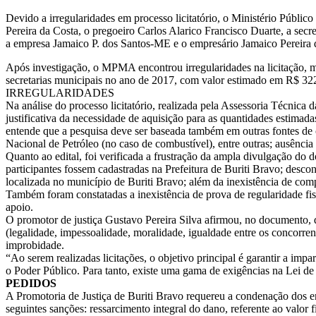
Devido a irregularidades em processo licitatório, o Ministério Públi
Pereira da Costa, o pregoeiro Carlos Alarico Francisco Duarte, a sec
a empresa Jamaico P. dos Santos-ME e o empresário Jamaico Pereira d
Após investigação, o MPMA encontrou irregularidades na licitação, m
secretarias municipais no ano de 2017, com valor estimado em R$ 32
IRREGULARIDADES
Na análise do processo licitatório, realizada pela Assessoria Técnica d
justificativa da necessidade de aquisição para as quantidades estimad
entende que a pesquisa deve ser baseada também em outras fontes de co
Nacional de Petróleo (no caso de combustível), entre outras; ausênci
Quanto ao edital, foi verificada a frustração da ampla divulgação do
participantes fossem cadastradas na Prefeitura de Buriti Bravo; desco
localizada no município de Buriti Bravo; além da inexistência de comp
Também foram constatadas a inexistência de prova de regularidade fis
apoio.
O promotor de justiça Gustavo Pereira Silva afirmou, no documento, qu
(legalidade, impessoalidade, moralidade, igualdade entre os concorrent
improbidade.
“Ao serem realizadas licitações, o objetivo principal é garantir a im
o Poder Público. Para tanto, existe uma gama de exigências na Lei de
PEDIDOS
A Promotoria de Justiça de Buriti Bravo requereu a condenação dos e
seguintes sanções: ressarcimento integral do dano, referente ao valo