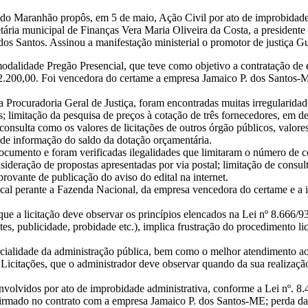
co do Maranhão propôs, em 5 de maio, Ação Civil por ato de improbidade 
retária municipal de Finanças Vera Maria Oliveira da Costa, a presiden
os Santos. Assinou a manifestação ministerial o promotor de justiça Gu
odalidade Pregão Presencial, que teve como objetivo a contratação de e
2.200,00. Foi vencedora do certame a empresa Jamaico P. dos Santos-
a Procuradoria Geral de Justiça, foram encontradas muitas irregularidade
as; limitação da pesquisa de preços à cotação de três fornecedores, em
nsulta como os valores de licitações de outros órgão públicos, valores
a de informação do saldo da dotação orçamentária.
 documento e foram verificadas ilegalidades que limitaram o número de 
nsideração de propostas apresentadas por via postal; limitação de consu
rovante de publicação do aviso do edital na internet.
cal perante a Fazenda Nacional, da empresa vencedora do certame e a i
e a licitação deve observar os princípios elencados na Lei nº 8.666/93 
es, publicidade, probidade etc.), implica frustração do procedimento li
parcialidade da administração pública, bem como o melhor atendimento ao
 Licitações, que o administrador deve observar quando da sua realizaçã
nvolvidos por ato de improbidade administrativa, conforme a Lei nº. 8.
r firmado no contrato com a empresa Jamaico P. dos Santos-ME; perda da