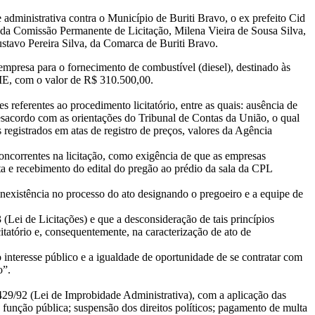
administrativa contra o Município de Buriti Bravo, o ex prefeito Cid
te da Comissão Permanente de Licitação, Milena Vieira de Sousa Silva,
stavo Pereira Silva, da Comarca de Buriti Bravo.
mpresa para o fornecimento de combustível (diesel), destinado às
ME, com o valor de R$ 310.500,00.
s referentes ao procedimento licitatório, entre as quais: ausência de
 desacordo com as orientações do Tribunal de Contas da União, o qual
 registrados em atas de registro de preços, valores da Agência
concorrentes na licitação, como exigência de que as empresas
lta e recebimento do edital do pregão ao prédio da sala da CPL
nexistência no processo do ato designando o pregoeiro e a equipe de
(Lei de Licitações) e que a desconsideração de tais princípios
citatório e, consequentemente, na caracterização de ato de
 interesse público e a igualdade de oportunidade de se contratar com
o”.
429/92 (Lei de Improbidade Administrativa), com a aplicação das
 função pública; suspensão dos direitos políticos; pagamento de multa