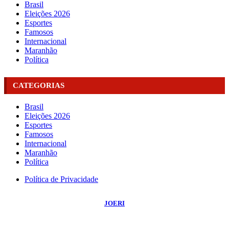
Brasil
Eleições 2026
Esportes
Famosos
Internacional
Maranhão
Política
CATEGORIAS
Brasil
Eleições 2026
Esportes
Famosos
Internacional
Maranhão
Política
Política de Privacidade
©
2026
Portal NBO News
- Todos os Direitos Reservados | Desenvolvido Por:
JOERI