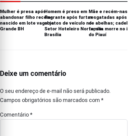
Mulher é presa após
Homem é preso em
Mãe e recém-nascid
abandonar filho recém-
flagrante após furtar
resgatadas após at
nascido em lote vago na
objetos de veículo no
de abelhas; cadela d
Grande BH
Setor Hoteleiro Norte, em
família morre no inte
Brasília
do Piauí
Deixe um comentário
O seu endereço de e-mail não será publicado.
Campos obrigatórios são marcados com
*
Comentário
*