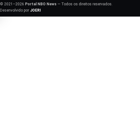
© 2021–2026
Portal NBO News
— Todos os direitos reservados.
Desenvolvido por
JOERI