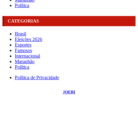
Política
CATEGORIAS
Brasil
Eleições 2026
Esportes
Famosos
Internacional
Maranhão
Política
Política de Privacidade
©
2026
Portal NBO News
- Todos os Direitos Reservados | Desenvolvido Por:
JOERI