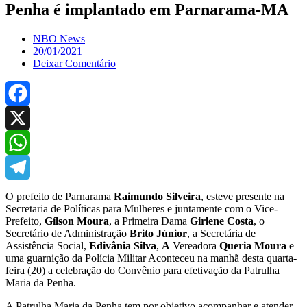
Penha é implantado em Parnarama-MA
NBO News
20/01/2021
Deixar Comentário
Facebook
X
WhatsApp
Telegram
O prefeito de Parnarama
Raimundo Silveira
, esteve presente na
Secretaria de Políticas para Mulheres e juntamente com o Vice-
Prefeito,
Gílson Moura
, a Primeira Dama
Girlene Costa
, o
Secretário de Administração
Brito Júnior
, a Secretária de
Assistência Social,
Edivânia Silva
,
A
Vereadora
Queria Moura
e
uma guarnição da Polícia Militar Aconteceu na manhã desta quarta-
feira (20) a celebração do Convênio para efetivação da Patrulha
Maria da Penha.
A Patrulha Maria da Penha tem por objetivo acompanhar e atender