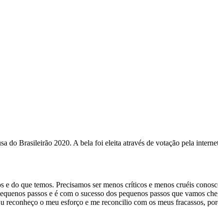
 do Brasileirão 2020. A bela foi eleita através de votação pela intern
e do que temos. Precisamos ser menos críticos e menos cruéis conosco,
de pequenos passos e é com o sucesso dos pequenos passos que vamos ch
Eu reconheço o meu esforço e me reconcilio com os meus fracassos, porq