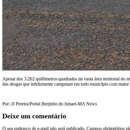
Apesar dos 3.262 quilômetros quadrados da vasta área territorial do m
das drogas que infelizmente campeiam em todo município com maior f
Por: JJ Pereira/Portal Brejinho do Ismael-MA News
Deixe um comentário
O seu endereço de e-mail não será publicado.
Campos obrigatórios s