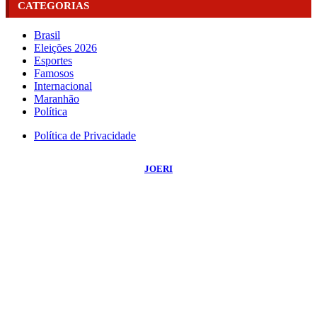
CATEGORIAS
Brasil
Eleições 2026
Esportes
Famosos
Internacional
Maranhão
Política
Política de Privacidade
©
2026
Portal NBO News
- Todos os Direitos Reservados | Desenvolvido Por:
JOERI