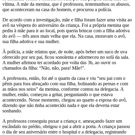
vítima. A mãe da menina, que é professora, testemunhou os abusos,
que aconteceram na casa do homem, e procurou a polícia.
De acordo com a investigação, mãe e filha foram fazer uma visita ao
avô na véspera do aniversário da criança. Foi a própria menina que
pediu à mãe para ir ao local, pois queria brincar com a filha adotiva
do avô — três anos mais velha que ela. Na casa, moravam o avô,
sua filha adotiva e sua mulher.
À polícia, a mãe relatou que, de noite, após beber um suco de uva
oferecido por seu pai, ficou sonolenta e adormeceu no sofá da sala.
A mulher afirmou ter acordado por volta das 3h, ao ouvir os
chamados da filha: “Não, não, para! Mãe!”.
A professora, então, foi até o quarto da casa e viu “seu pai com o
pênis para fora abraçado com sua filha, bolinando as pernas e com
as mãos nos seios” da menina, conforme contou na delegacia. A
mulher, então, começou a gritar, perguntando o que estava
acontecendo. Nesse momento, chegou ao quarto a esposa do avô,
dizendo que não tinha acontecido nada e que ela deveria estar
sonhando.
A professora conseguiu puxar a criança e, ameaçando fazer um
escândalo no prédio, obrigou o pai a abrir a porta. A criança passou
o dia de seu aniversário entre o hospital e a delegacia, registrando