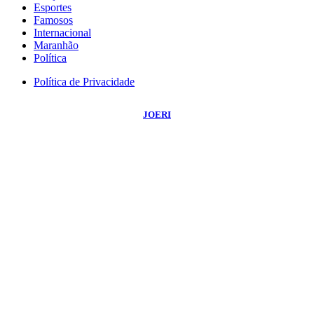
Esportes
Famosos
Internacional
Maranhão
Política
Política de Privacidade
©
2026
Portal NBO News
- Todos os Direitos Reservados | Desenvolvido Por:
JOERI