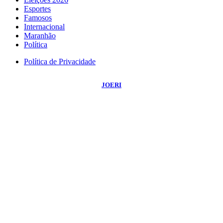
Esportes
Famosos
Internacional
Maranhão
Política
Política de Privacidade
©
2026
Portal NBO News
- Todos os Direitos Reservados | Desenvolvido Por:
JOERI