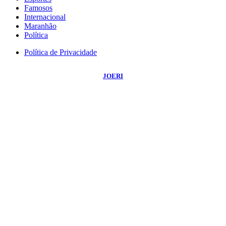
Famosos
Internacional
Maranhão
Política
Política de Privacidade
©
2026
Portal NBO News
- Todos os Direitos Reservados | Desenvolvido Por:
JOERI