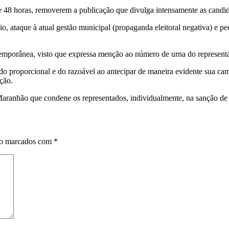
 48 horas, removerem a publicação que divulga intensamente as candida
o, ataque à atual gestão municipal (propaganda eleitoral negativa) e p
temporânea, visto que expressa menção ao número de urna do representa
do proporcional e do razoável ao antecipar de maneira evidente sua cam
ção.
aranhão que condene os representados, individualmente, na sanção de mu
ão marcados com
*