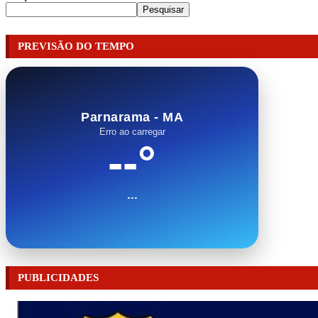
Pesquisar
PREVISÃO DO TEMPO
Parnarama - MA
Erro ao carregar
--°
...
PUBLICIDADES