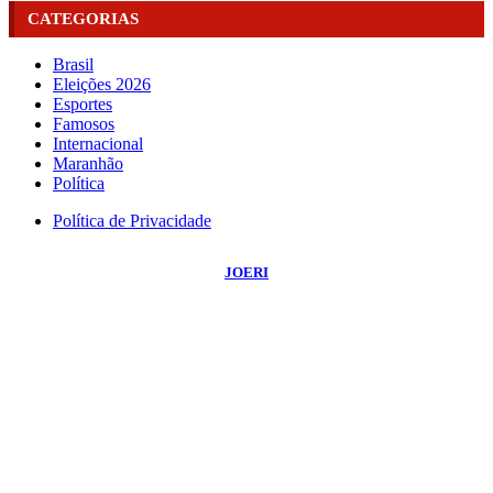
CATEGORIAS
Brasil
Eleições 2026
Esportes
Famosos
Internacional
Maranhão
Política
Política de Privacidade
©
2026
Portal NBO News
- Todos os Direitos Reservados | Desenvolvido Por:
JOERI