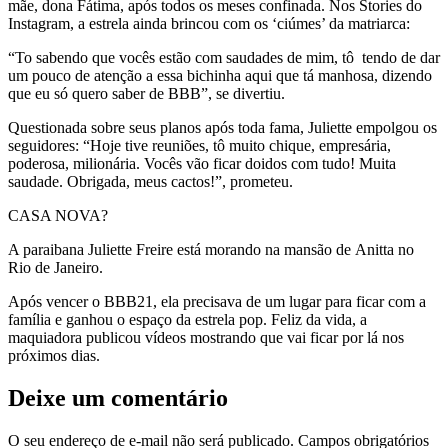
mãe, dona Fátima, após todos os meses confinada. Nos Stories do
Instagram, a estrela ainda brincou com os ‘ciúmes’ da matriarca:
“To sabendo que vocês estão com saudades de mim, tô tendo de dar
um pouco de atenção a essa bichinha aqui que tá manhosa, dizendo
que eu só quero saber de BBB”, se divertiu.
Questionada sobre seus planos após toda fama, Juliette empolgou os
seguidores: “Hoje tive reuniões, tô muito chique, empresária,
poderosa, milionária. Vocês vão ficar doidos com tudo! Muita
saudade. Obrigada, meus cactos!”, prometeu.
CASA NOVA?
A paraibana Juliette Freire está morando na mansão de Anitta no
Rio de Janeiro.
Após vencer o BBB21, ela precisava de um lugar para ficar com a
família e ganhou o espaço da estrela pop. Feliz da vida, a
maquiadora publicou vídeos mostrando que vai ficar por lá nos
próximos dias.
Deixe um comentário
O seu endereço de e-mail não será publicado.
Campos obrigatórios