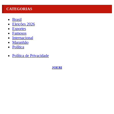
CATEGORIAS
Brasil
Eleições 2026
Esportes
Famosos
Internacional
Maranhão
Política
Política de Privacidade
©
2026
Portal NBO News
- Todos os Direitos Reservados | Desenvolvido Por:
JOERI