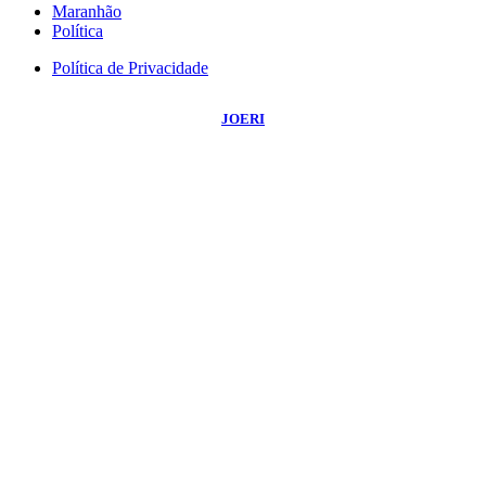
Maranhão
Política
Política de Privacidade
©
2026
Portal NBO News
- Todos os Direitos Reservados | Desenvolvido Por:
JOERI